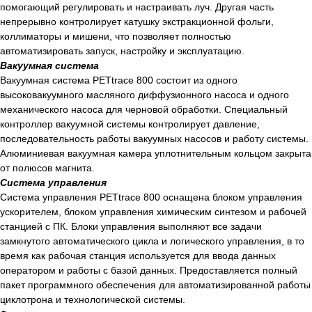
помогающий регулировать и настраивать луч. Другая часть
непрерывно контролирует катушку экстракционной фольги,
коллиматоры и мишени, что позволяет полностью
Есть вопросы?
автоматизировать запуск, настройку и эксплуатацию.
Оставьте номер и мы перезвоним!
Вакуумная система
Вакуумная система PETtrace 800 состоит из одного
высоковакуумного масляного диффузионного насоса и одного
+998
механического насоса для черновой обработки. Специальный
контроллер вакуумной системы контролирует давление,
последовательность работы вакуумных насосов и работу системы.
Позвоните мне
Алюминиевая вакуумная камера уплотнительным кольцом закрыта
от полюсов магнита.
Система управления
Система управления PETtrace 800 оснащена блоком управления
ускорителем, блоком управления химическим синтезом и рабочей
станцией с ПК. Блоки управления выполняют все задачи
Официальный
замкнутого автоматического цикла и логического управления, в то
дистрибьютор медицинского
время как рабочая станция используется для ввода данных
оборудования
оператором и работы с базой данных. Предоставляется полный
Основное
пакет программного обеспечения для автоматизированной работы
циклотрона и технологической системы.
О нас