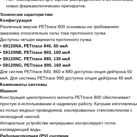
новых фармакологических препаратов.
Технические характеристики
Конфигурация
Различные версии PETtrace 800 основаны на требованиях
заказчика относительно силы тока протонного пучка.
Доступны четыре варианта протонного пучка:
• S9120NA, PETtrace 840, 60 мкА
• S9120NB, PETtrace 860, 100 мкА
• S9120NC, PETtrace 880, 130 мкА
• S9120NG, PETtrace 890, 160 мкА
Для систем PETtrace 840, 860 и 880 доступна опция дейтрона 60
мкА. Для системы PETtrace 890 доступна опция дейтрона 40 мкА.
Компоненты системы
Магнит
Конструкция циклотронного магнита PETtrace 800 обеспечивает
простую в использовании и надежную работу. Катушки изготовлены
из полых медных проводников, изолированных стекловолокном с
эпоксидной смолой.
Аппаратные устройства непрерывно контролируют поток
охлаждающей воды.
Радиочастотная (РЧ) система