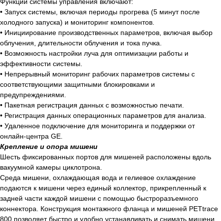
Функции системы управления включают:
Каталог
• Запуск системы, включая периоды прогрева (5 минут после
холодного запуска) и мониторинг компонентов.
Услуги
• Инициирование производственных параметров, включая выбор
Новости
облучения, длительности облучения и тока пучка.
Cтатьи
• Возможность настройки луча для оптимизации работы и
эффективности системы.
Контакты
• Непрерывный мониторинг рабочих параметров системы с
соответствующими защитными блокировками и
Информация
предупреждениями.
• Пакетная регистрация данных с возможностью печати.
Для клиента
• Регистрация данных операционных параметров для анализа.
Фотогалерея
• Удаленное подключение для мониторинга и поддержки от
онлайн-центра GE.
Партнеры
Крепление и опора мишени
Команда
Шесть фиксированных портов для мишеней расположены вдоль
Бренды
вакуумной камеры циклотрона.
Среда мишени, охлаждающая вода и гелиевое охлаждение
Карьера
подаются к мишени через единый коллектор, прикрепленный к
задней части каждой мишени с помощью быстроразъемного
Адрес
коннектора. Конструкция монтажного фланца и мишеней PETtrace
Узбекистан, Ташкент, Шайхантахурский
800 позволяет быстро и удобно устанавливать и снимать мишени