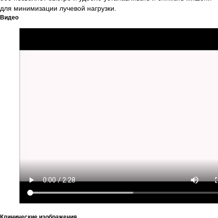
район, Лабзак (Ц-13) ж/м, ул.
для минимизации лучевой нагрузки.
Зульфияхоним, 18, 100128
Видео
Почта
info.uz@diatech-sa.com
Телефон
Офисный номер:
+998(78)140-18-68
Сервисный номер:
+998(90)350-03-38
Номер отдела продаж:
+998(95)302-00-08
Политика
конфиденциальности
Представительство «Diatech S.A.» © 2008 - 2023.
Клинические изображения