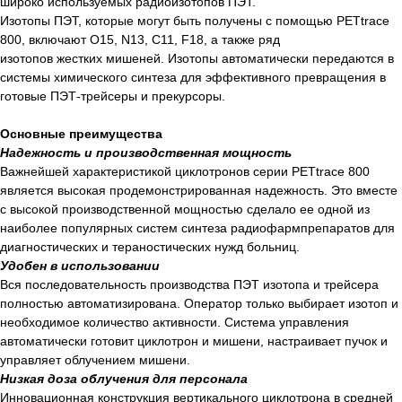
широко используемых радиоизотопов ПЭТ.
Изотопы ПЭТ, которые могут быть получены с помощью PETtrace
800, включают O15, N13, C11, F18, а также ряд
изотопов жестких мишеней. Изотопы автоматически передаются в
системы химического синтеза для эффективного превращения в
готовые ПЭТ-трейсеры и прекурсоры.
Основные преимущества
Надежность и производственная мощность
Важнейшей характеристикой циклотронов серии PETtrace 800
является высокая продемонстрированная надежность. Это вместе
с высокой производственной мощностью сделало ее одной из
наиболее популярных систем синтеза радиофармпрепаратов для
диагностических и тераностических нужд больниц.
Удобен в использовании
Вся последовательность производства ПЭТ изотопа и трейсера
полностью автоматизирована. Оператор только выбирает изотоп и
необходимое количество активности. Система управления
автоматически готовит циклотрон и мишени, настраивает пучок и
управляет облучением мишени.
Низкая доза облучения для персонала
Инновационная конструкция вертикального циклотрона в средней