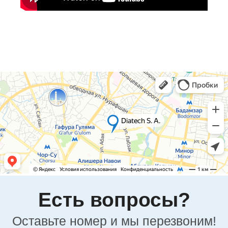
Офисный номер:
+998(78)140-18-68
Сервисный номер:
+998(90)350-03-38
Номер отдела продаж:
+998(95)302-00-08
Политика
конфиденциальности
Представительство «Diatech S.A.» © 2008 - 2023.
Сайт носит информационный характер и не
является публичной офертой
Разработка и продвижение в Future-group