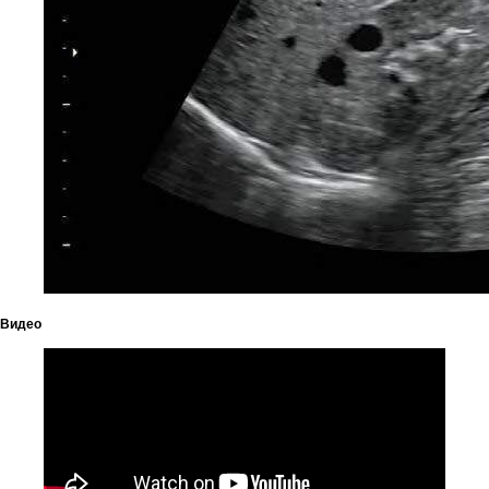
Информация
Для клиента
Фотогалерея
Партнеры
Команда
Бренды
Карьера
Адрес
Узбекистан, Ташкент, Шайхантахурский
район, Лабзак (Ц-13) ж/м, ул.
Видео
Зульфияхоним, 18, 100128
Почта
info.uz@diatech-sa.com
Телефон