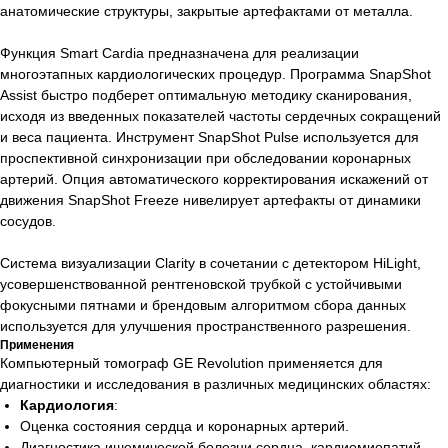
анатомические структуры, закрытые артефактами от металла.
Функция Smart Cardia предназначена для реализации
многоэтапных кардиологических процедур. Программа SnapShot
Assist быстро подберет оптимальную методику сканирования,
исходя из введенных показателей частоты сердечных сокращений
и веса пациента. Инструмент SnapShot Pulse используется для
проспективной синхронизации при обследовании коронарных
артерий. Опция автоматического корректирования искажений от
движения SnapShot Freeze нивелирует артефакты от динамики
сосудов.
Система визуализации Clarity в сочетании с детектором HiLight,
усовершенствованной рентгеновской трубкой с устойчивыми
фокусными пятнами и брендовым алгоритмом сбора данных
используется для улучшения пространственного разрешения.
Применения
Компьютерный томограф GE Revolution применяется для
диагностики и исследования в различных медицинских областях:
Кардиология
:
Оценка состояния сердца и коронарных артерий.
Диагностика ишемической болезни сердца, кардиомиопатий,