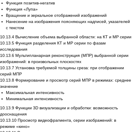
Функция позитив-негатив
Функция «Лупа»
Вращение и зеркальное отображений изображений
Нанесение на изображения поясняющих надписей, указателей
с текстом
10.13.4 Вычисление объема выбранной области: на КТ и МР серии
10.13.5 Функция разделения КТ и МР серии по фазам
исследования
10.13.6 Мультипланарная реконструкция (МПР) выбранной серии
Есть вопросы?
изображений: в произвольных плоскостях
10.13.7 Установка требуемой толщины среза: при отображении
Оставьте номер и мы перезвоним!
серий МПР
10.13.8 Формирование и просмотр серий МПР в режимах: среднее
+998
значение
Максимальная интенсивность
Минимальная интенсивность
Позвоните мне
10.13.9 Функции 3D визуализации и обработки: возможность
дооснащения
10.13.10 Просмотр видеофрагмента, серии изображений: в
режиме «кино»