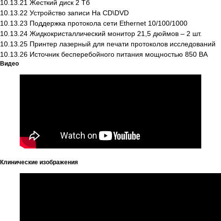
Команда
10.13.21 Жесткий диск 2 Тб
10.13.22 Устройство записи На CD\DVD
Бренды
10.13.23 Поддержка протокола сети Ethernet 10/100/1000
Карьера
10.13.24 Жидкокристаллический монитор 21,5 дюймов – 2 шт.
10.13.25 Принтер лазерный для печати протоколов исследований
Адрес
10.13.26 Источник бесперебойного питания мощностью 850 ВА
Видео
Узбекистан, Ташкент, Шайхантахурский
район, Лабзак (Ц-13) ж/м, ул.
Зульфияхоним, 18, 100128
Почта
info.uz@diatech-sa.com
Телефон
Офисный номер:
Клинические изображения
+998(78)140-18-68
Сервисный номер:
+998(90)350-03-38
Номер отдела продаж: