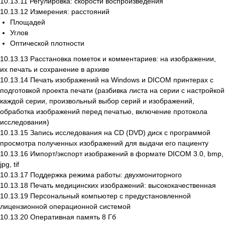
10.13.11 Регулировка: скорости воспроизведения
10.13.12 Измерения: расстояний
Официальный
Площадей
дистрибьютор медицинского
Углов
оборудования
Оптической плотности
Основное
10.13.13 Расстановка пометок и комментариев: на изображении,
О нас
их печать и сохранение в архиве
Каталог
10.13.14 Печать изображений на Windows и DICOM принтерах с
подготовкой проекта печати (разбивка листа на серии с настройкой
Услуги
каждой серии, произвольный выбор серий и изображений,
Новости
обработка изображений перед печатью, включение протокола
исследования)
Cтатьи
10.13.15 Запись исследования на CD (DVD) диск с программой
Контакты
просмотра полученных изображений для выдачи его пациенту
10.13.16 Импорт/экспорт изображений в формате DICOM 3.0, bmp,
Информация
jpg, tif
10.13.17 Поддержка режима работы: двухмониторного
Для клиента
10.13.18 Печать медицинских изображений: высококачественная
Фотогалерея
10.13.19 Персональный компьютер с предустановленной
лицензионной операционной системой
Партнеры
10.13.20 Оперативная память 8 Гб