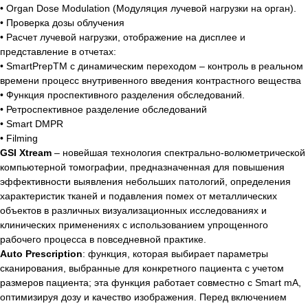
• Organ Dose Modulation (Модуляция лучевой нагрузки на орган).
оборудования
• Проверка дозы облучения
Основное
• Расчет лучевой нагрузки, отображение на дисплее и
представление в отчетах:
О нас
• SmartPrepTM с динамическим переходом – контроль в реальном
Каталог
времени процесс внутривенного введения контрастного вещества
Услуги
• Функция проспективного разделения обследований.
• Ретроспективное разделение обследований
Новости
• Smart DMPR
Cтатьи
• Filming
GSI Xtream
– новейшая технология спектрально-волюметрической
Контакты
компьютерной томографии, предназначенная для повышения
эффективности выявления небольших патологий, определения
Информация
характеристик тканей и подавления помех от металлических
Для клиента
объектов в различных визуализационных исследованиях и
клинических применениях с использованием упрощенного
Фотогалерея
рабочего процесса в повседневной практике.
Партнеры
Auto Prescription
: функция, которая выбирает параметры
сканирования, выбранные для конкретного пациента с учетом
Команда
размеров пациента; эта функция работает совместно с Smart mA,
Бренды
оптимизируя дозу и качество изображения. Перед включением