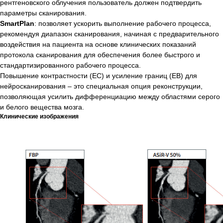
рентгеновского облучения пользователь должен подтвердить
Карьера
параметры сканирования.
SmartPlan
: позволяет ускорить выполнение рабочего процесса,
Адрес
рекомендуя диапазон сканирования, начиная с предварительного
Узбекистан, Ташкент, Шайхантахурский
воздействия на пациента на основе клинических показаний
район, Лабзак (Ц-13) ж/м, ул.
протокола сканирования для обеспечения более быстрого и
Зульфияхоним, 18, 100128
стандартизированного рабочего процесса.
Повышение контрастности (EC) и усиление границ (EB) для
Почта
нейросканирования – это специальная опция реконструкции,
позволяющая усилить дифференциацию между областями серого
info.uz@diatech-sa.com
и белого вещества мозга.
Клинические изображения
Телефон
Офисный номер:
+998(78)140-18-68
Сервисный номер:
+998(90)350-03-38
Номер отдела продаж:
+998(95)302-00-08