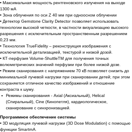
• Максимальная мощность рентгеновского излучения на выходе
1300 мА
• Зона облучения по оси Z 40 мм при одноосном облучении
• Детектор Gemstone Clarity Detector позволяет использовать
технологии высокой четкости, в частности визуализацию высокого
разрешения с исключительным пространственным разрешением
0,23 мм.
Есть вопросы?
• Технология TrueFidelity – реконструкция изображения с
исключительной детализацией, текстурой и низкой дозой.
Оставьте номер и мы перезвоним!
• КТ-перфузия Volume-ShuttleTM для получения точных
волюметрических значений перфузии при более низкой дозе.
+998
• Режим сканирования с напряжением 70 кВ позволяет снизить до
минимальной лучевой нагрузки при сканировании детей; при этом
сохраняется отличное качество изображений и отношение
Позвоните мне
контраста к шуму.
Режимы сканирования - Axial (Аксиальный), Helical
(Спиральный), Cine (Кинопетля), кардиологическое,
сканирование с синхронизацией.
Программное обеспечение системы
• 3D модуляция лучевой нагрузки (3D Dose Modulation) с помощью
Официальный
функции SmartmA.
дистрибьютор медицинского