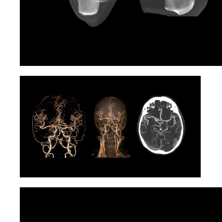
+998(78)140-18-68
Сервисный номер:
+998(90)350-03-38
Номер отдела продаж:
+998(95)302-00-08
Политика
конфиденциальности
Представительство «Diatech S.A.» © 2008 - 2023.
Сайт носит информационный характер и не
является публичной офертой
Разработка и продвижение в Future-group