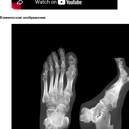
Для клиента
Фотогалерея
Клинические изображения
Партнеры
Команда
Бренды
Карьера
Адрес
Узбекистан, Ташкент, Шайхантахурский
район, Лабзак (Ц-13) ж/м, ул.
Зульфияхоним, 18, 100128
Почта
info.uz@diatech-sa.com
Телефон
Офисный номер: