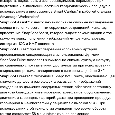
Быстрота, надежность и воспроизводимость параметров при
подготовке и выполнении сложных кардиологических процедур с
использованием инструментов Smart Cardiac* и рабочей станции
Advantage Workstation*
SnapShot Assist*:
с легкостью выполняйте сложные исследования
сердца в течение всего пяти сердечных сокращений, используя
приложение SnapShot Assist, которое выдает рекомендации о том,
какую методику получения изображений лучше использовать,
исходя из ЧСС и ИМТ пациента.
SnapShot Pulse*:
при исследовании коронарных артерий
проспективная синхронизация с использованием функции
SnapShot Pulse позволяет значительно снизить лучевую нагрузку
по сравнению с показателями, достижимыми при использовании
спирального режима сканирования с синхронизацией по ЭКГ.
SnapShot Freeze*3:
технология SnapShot Freeze, обеспечивающая
снижение до шести раз эффекта размывания изображений
сосудов из-за движения сосудистых стенок, облегчает постановку
диагноза благодаря нивелированию артефактов, обусловленных
движением коронарных артерий, даже при проведении процедур
коронарной КТ-ангиографии у пациентов с высокой ЧСС. При
использовании этой технологии эквивалентное время оборота
гентри составляет 58 мс, а эффективное временное