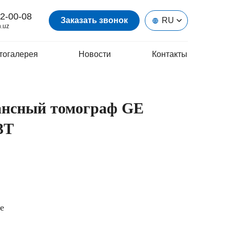
2-00-08
Заказать звонок
RU
.uz
тогалерея
Новости
Контакты
ансный томограф GE
3T
e