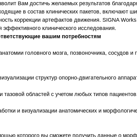
зволит Вам достичь желаемых результатов благода
одящие в состав клинических пакетов, включают ши
жность коррекции артефактов движения. SIGNA Work
я эффективного клинического исследования.
ответствующие вашим потребностям
натомии головного мозга, позвоночника, сосудов и 
изуализации структур опорно-двигательного аппара
 тазовой областей с учетом любых типов пациентов
аботки и визуализации анатомических и морфологич
ощью которого вы сможете получить данные о морф