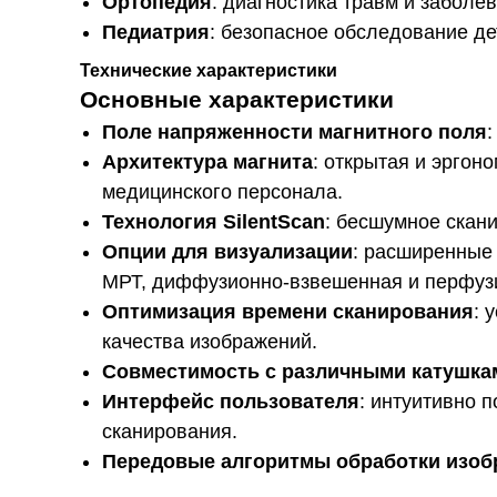
Ортопедия
: диагностика травм и заболев
Педиатрия
: безопасное обследование д
Технические характеристики
Основные характеристики
Поле напряженности магнитного поля
Архитектура магнита
: открытая и эргон
медицинского персонала.
Технология SilentScan
: бесшумное скан
Опции для визуализации
: расширенные 
МРТ, диффузионно-взвешенная и перфуз
Оптимизация времени сканирования
: 
качества изображений.
Совместимость с различными катушка
Интерфейс пользователя
: интуитивно 
сканирования.
Передовые алгоритмы обработки изоб