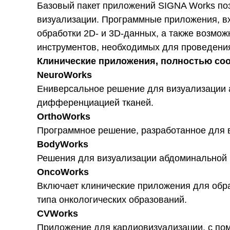
Базовый пакет приложений SIGNA Works по
визуализации. Программные приложения, вх
обработки 2D- и 3D-данных, а также возмо
инструментов, необходимых для проведени
Клинические приложения, полностью со
NeuroWorks
Eниверсальное решение для визуализации а
дифференциацией тканей.
OrthoWorks
Программное решение, разработанное для в
BodyWorks
Решения для визуализации абдоминальной и
OncoWorks
Включает клинические приложения для обр
типа онкологических образований.
CVWorks
Приложение для кардиовизуализации, с пом