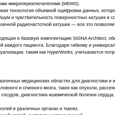
рыми микропереключателями (MEMS).
 новая технология объемной оцифровки данных, кото
/шум и чувствительность поверхностных катушек в с
енной радиочастотной катушки — все это позволяе
ходящая в базовую комплектацию SIGNA Architect, 
ей каждого пациента. Благодаря гибкому и универс
зуализации, таким как HyperWorks, учитываются по
различных медицинских областях для диагностики и 
оловного и спинного мозга, таких как опухоли, рассе
и сосудов, диагностика ишемической болезни сердца
холей в различных органах и тканях.