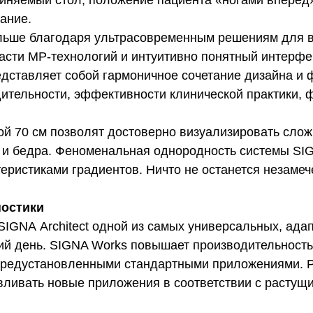
диняемый стол, положение пациента «ногами вперед»
ание.
ше благодаря ультрасовременным решениям для визу
ти МР-технологий и интуитивно понятный интерфейс
дставляет собой гармоничное сочетание дизайна и
тельности, эффективности клинической практики, ф
ой 70 см позволят достоверно визуализировать сло
 и бедра. Феноменальная однородность системы SIGN
еристиками градиентов. Ничто не останется незаме
ностики
IGNA Architect одной из самых универсальных, ада
ий день. SIGNA Works повышает производительност
 с предустановленными стандартными приложениями.
ливать новые приложения в соответствии с растущи