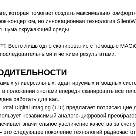
re, которая помогает создать максимально комфорт
рок-концертом, но инновационная технология Silent
ня шума окружающей среды.
РТ. Всего лишь одно сканирование с помощью MAGiC
 последовательными и четкими результатами.
ОДИТЕЛЬНОСТИ
амых универсальных, адаптируемых и мощных систе
 в положении «ногами вперед» сканировать все тело
дана работать для вас.
otal Digital Imaging (TDI) предлагает потрясающие 
I) использует независимый аналого-цифровой преобраз
печивает значительное увеличение качества за счет
) — это следующее поколение технологий радиочасто