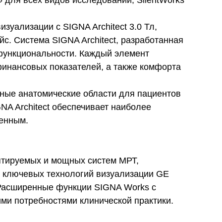
 для всех видов исследований, SilentWorks
ализации с SIGNA Architect 3.0 Тл,
. Система SIGNA Architect, разработанная
 функциональности. Каждый элемент
инансовых показателей, а также комфорта
жные анатомические области для пациентов
A Architect обеспечивает наиболее
ченным.
птируемых и мощных систем МРТ,
ь ключевых технологий визуализации GE
 Расширенные функции SIGNA Works с
ми потребностями клинической практики.