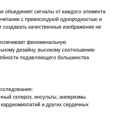
рая объединяет сигналы от каждого элемента
очетании с превосходной однородностью и
т создавать качественные изображения не
обеспечивает феноменальную
альному дизайну, высокому соотношению
требности подавляющего большинства
исследования:
янный склероз, инсульты, аневризмы.
, кардиомиопатий и других сердечных