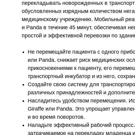
перекладывать новорожденных в транспортн
обусловленных изрядным количеством негат
медицинскому учреждению. Мобильный реани
и Panda в течение 45 минут, обеспечивая 
простой и эффективной перевозки по здани
Не перемещайте пациента с одного прибор
или Panda, снижает риск медицинских о
прикосновениями к пациенту, его переме
транспортный инкубатор и из него, сохр
Создайте свою систему для транспортиров
различных принадлежностей и дополните
Насладитесь удобством перемещения. Ист
Giraffe или Panda. Это упрощает управл
и во время поворотов.
Наладьте эффективный рабочий процесс. 
затрачиваемое на перекладку младенца из