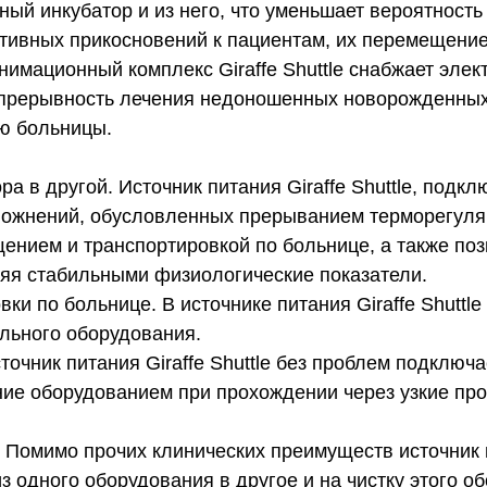
ый инкубатор и из него, что уменьшает вероятность
ивных прикосновений к пациентам, их перемещением
мационный комплекс Giraffe Shuttle снабжает элект
непрерывность лечения недоношенных новорожденны
ю больницы.
а в другой. Источник питания Giraffe Shuttle, подк
сложнений, обусловленных прерыванием терморегуля
щением и транспортировкой по больнице, а также по
аняя стабильными физиологические показатели.
ки по больнице. В источнике питания Giraffe Shutt
льного оборудования.
очник питания Giraffe Shuttle без проблем подключ
ение оборудованием при прохождении через узкие пр
Помимо прочих клинических преимуществ источник пи
 одного оборудования в другое и на чистку этого о