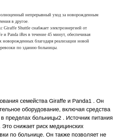
ет полноценный непрерывный уход за новорожденным
ления в другое.
iraffe Shuttle снабжает электроэнергией от
e и Panda iRes в течение 45 минут, обеспечивая
х новорожденных благодаря реализации новой
ревозки по зданию больницы.
вания семейства Giraffe и Panda1 . Он
ительное оборудование, включая средства
 в пределах больницы2 . Источник питания
. Это снижает риск медицинских
ки по больнице. Он также позволяет не