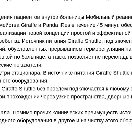
ния пациентов внутри больницы Мобильный реанима
ейства Giraffe и Panda iRes в течение 45 минут, об
ализации новой концепции простой и эффективной 
ебенка. Источник питания Giraffe Shuttle, подключе
ний, обусловленных прерыванием терморегуляции па
овкой по больнице, а также позволяет не переклады
ские показатели.
три стационара. В источнике питания Giraffe Shuttl
ного оборудования.
 Giraffe Shuttle без проблем подключается к любому
и прохождении через узкие пространства, дверные 
а. Помимо прочих клинических преимуществ источни
дного оборудования в другое и на чистку этого обо