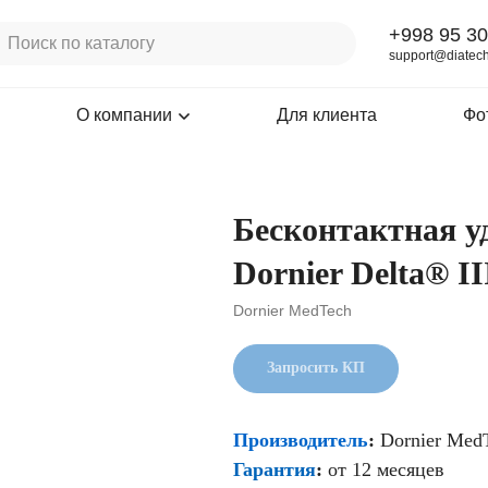
+998 95 30
support@diatech
О компании
Для клиента
Фо
Бесконтактная у
Dornier Delta® II
Dornier MedTech
Запросить КП
Производитель
:
Dornier Med
Гарантия
:
от 12 месяцев