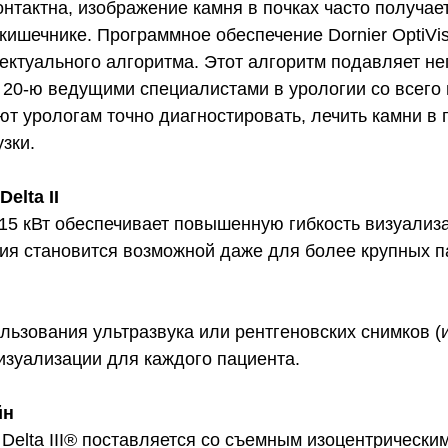
контактна, изображение камня в почках часто получа
в кишечнике. Программное обеспечение Dornier OptiV
лектуального алгоритма. Этот алгоритм подавляет 
 20-ю ведущими специалистами в урологии со всего 
т урологам точно диагностировать, лечить камни в 
зки.
elta II
15 кВт обеспечивает повышенную гибкость визуализ
псия становится возможной даже для более крупных п
ьзования ультразвука или рентгеновских снимков (и
изуализации для каждого пациента.
йн
 Delta III® поставляется со съемным изоцентрическ