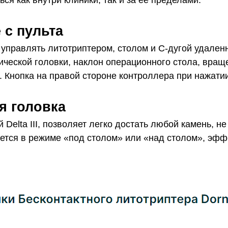
ться как внутри клиники, так и за её пределами.
 с пульта
управлять литотриптером, столом и С-дугой удале
ческой головки, наклон операционного стола, враще
 Кнопка на правой стороне контроллера при нажати
я головка
Delta III, позволяет легко достать любой камень, н
ется в режиме «под столом» или «над столом», эфф