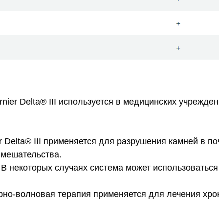
nier Delta® III используется в медицинских учрежде
er Delta® III применяется для разрушения камней в 
вмешательства.
: В некоторых случаях система может использоватьс
арно-волновая терапия применяется для лечения хро