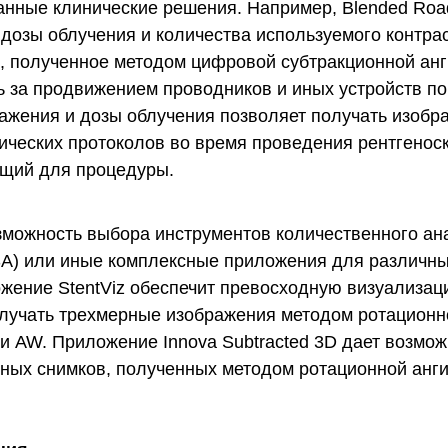
анные клинические решения. Например, Blended Ro
дозы облучения и количества используемого контрас
, полученное методом цифровой субтракционной анг
 за продвижением проводников и иных устройств по
ажения и дозы облучения позволяет получать изобр
ических протоколов во время проведения рентгенос
ящий для процедуры.
зможность выбора инструментов количественного ан
 (SA) или иные комплексные приложения для различ
жение StentViz обеспечит превосходную визуализаци
лучать трехмерные изображения методом ротационн
ии AW. Приложение Innova Subtracted 3D дает возмо
ных снимков, полученных методом ротационной анг