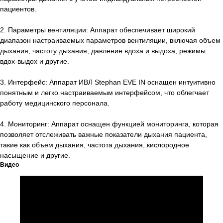
Каталог
пациентов.
Услуги
2. Параметры вентиляции: Аппарат обеспечивает широкий
Новости
диапазон настраиваемых параметров вентиляции, включая объем
дыхания, частоту дыхания, давление вдоха и выдоха, режимы
Cтатьи
вдох-выдох и другие.
Контакты
3. Интерфейс: Аппарат ИВЛ Stephan EVE IN оснащен интуитивно
Информация
понятным и легко настраиваемым интерфейсом, что облегчает
работу медицинского персонала.
Для клиента
Фотогалерея
4. Мониторинг: Аппарат оснащен функцией мониторинга, которая
позволяет отслеживать важные показатели дыхания пациента,
Партнеры
такие как объем дыхания, частота дыхания, кислородное
Команда
насыщение и другие.
Видео
Бренды
Карьера
Адрес
Узбекистан, Ташкент, Шайхантахурский