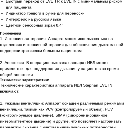
Быстрый переход от EVE TR к EVE IN с минимальным риском
для пациента
Индикатор тревоги в ручке для переноски
Есть вопросы?
Интерфейс на русском языке
Оставьте номер и мы перезвоним!
Цветной сенсорный экран 8.4"
Применения
1. Интенсивная терапия: Аппарат может использоваться на
+998
отделениях интенсивной терапии для обеспечения дыхательной
поддержки критически больным пациентам.
Позвоните мне
2. Анестезия: В операционных залах аппарат ИВЛ может
применяться для поддержания дыхания у пациентов во время
общей анестезии.
Технические характеристики
Технические характеристики аппарата ИВЛ Stephan EVE IN
включают:
Официальный
дистрибьютор медицинского
1. Режимы вентиляции: Аппарат оснащен различными режимами
оборудования
вентиляции, такими как VCV (контролируемый объем), PCV
Основное
(контролируемое давление), SIMV (синхронизированное
интермиттентное дыхание) и другие, что позволяет настраивать
О нас
параметры дыхания с учетом индивидуальных потребностей