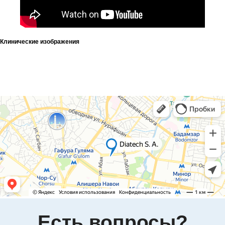
район, Лабзак (Ц-13) ж/м, ул.
Зульфияхоним, 18, 100128
Почта
Клинические изображения
info.uz@diatech-sa.com
Телефон
Офисный номер:
+998(78)140-18-68
Сервисный номер:
+998(90)350-03-38
Номер отдела продаж:
+998(95)302-00-08
Политика
конфиденциальности
Представительство «Diatech S.A.» © 2008 - 2023.