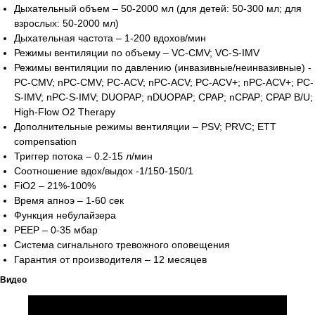
Дыхательный объем – 50-2000 мл (для детей: 50-300 мл; для
взрослых: 50-2000 мл)
Есть вопросы?
Дыхательная частота – 1-200 вдохов/мин
Оставьте номер и мы перезвоним!
Режимы вентиляции по объему – VC-CMV; VC-S-IMV
Режимы вентиляции по давлению (инвазивные/неинвазивные) -
PC-CMV; nPC-CMV; PC-ACV; nPC-ACV; PC-ACV+; nPC-ACV+; PC-
+998
S-IMV; nPC-S-IMV; DUOPAP; nDUOPAP; CPAP; nCPAP; CPAP B/U;
High-Flow O2 Therapy
Дополнительные режимы вентиляции – PSV; PRVC; ETT
Позвоните мне
compensation
Триггер потока – 0.2-15 л/мин
Соотношение вдох/выдох -1/150-150/1
FiO2 – 21%-100%
Время апноэ – 1-60 сек
Функция небулайзера
Официальный
PEEP – 0-35 мбар
дистрибьютор медицинского
Система сигнального тревожного оповещения
оборудования
Гарантия от производителя – 12 месяцев
Основное
Видео
О нас
Каталог