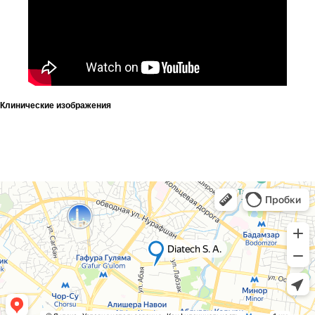
Услуги
Новости
Cтатьи
Контакты
Клинические изображения
Информация
Для клиента
Фотогалерея
Партнеры
Команда
Бренды
Карьера
Адрес
Узбекистан, Ташкент, Шайхантахурский
район, Лабзак (Ц-13) ж/м, ул.