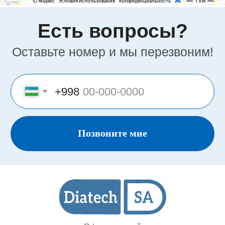
Зульфияхоним, 18, 100128
Почта
info.uz@diatech-sa.com
Телефон
Офисный номер:
+998(78)140-18-68
Сервисный номер:
+998(90)350-03-38
Номер отдела продаж:
+998(95)302-00-08
Политика
конфиденциальности
Представительство «Diatech S.A.» © 2008 - 2023.
Сайт носит информационный характер и не