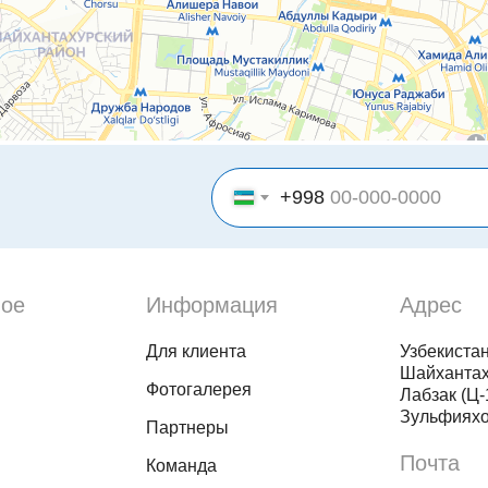
+998
ое
Информация
Адрес
Для клиента
Узбекистан
Шайханта
Фотогалерея
Лабзак (Ц-1
Зульфияхо
Партнеры
Почта
Команда