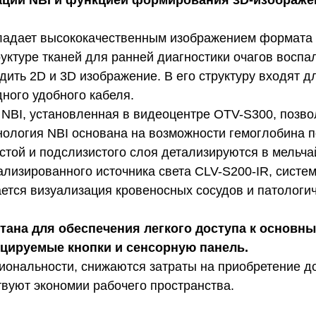
ации NBI и функцией формирования 3D-изображе
адает высококачественным изображением формата 
ктуре тканей для ранней диагностики очагов воспа
ить 2D и 3D изображение. В его структуру входят д
ного удобного кабеля.
 NBI, установленная в видеоцентре OTV-S300, позво
хнология NBI основана на возможности гемоглобина
истой и подслизистого слоя детализируются в мельч
лизированного источника света CLV-S200-IR, систе
ется визуализация кровеносных сосудов и патологи
тана для обеспечения легкого доступа к основн
ицируемые кнопки и сенсорную панель.
ональности, снижаются затраты на приобретение до
вуют экономии рабочего пространства.