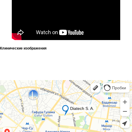
Контакты
Информация
Для клиента
Фотогалерея
Партнеры
Клинические изображения
Команда
Бренды
Карьера
Адрес
Узбекистан, Ташкент, Шайхантахурский
район, Лабзак (Ц-13) ж/м, ул.
Зульфияхоним, 18, 100128
Почта
info.uz@diatech-sa.com