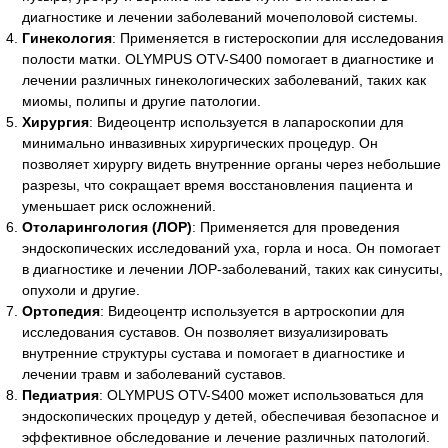
диагностике и лечении заболеваний мочеполовой системы.
Гинекология
: Применяется в гистероскопии для исследования
полости матки. OLYMPUS OTV-S400 помогает в диагностике и
лечении различных гинекологических заболеваний, таких как
миомы, полипы и другие патологии.
Хирургия
: Видеоцентр используется в лапароскопии для
минимально инвазивных хирургических процедур. Он
позволяет хирургу видеть внутренние органы через небольшие
разрезы, что сокращает время восстановления пациента и
уменьшает риск осложнений.
Отоларингология (ЛОР)
: Применяется для проведения
эндоскопических исследований уха, горла и носа. Он помогает
в диагностике и лечении ЛОР-заболеваний, таких как синуситы,
опухоли и другие.
Ортопедия
: Видеоцентр используется в артроскопии для
исследования суставов. Он позволяет визуализировать
внутренние структуры сустава и помогает в диагностике и
Есть вопросы?
лечении травм и заболеваний суставов.
Педиатрия
: OLYMPUS OTV-S400 может использоваться для
Оставьте номер и мы перезвоним!
эндоскопических процедур у детей, обеспечивая безопасное и
эффективное обследование и лечение различных патологий.