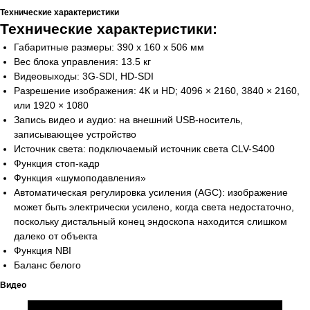
+998
Технические характеристики
Технические характеристики:
Габаритные размеры: 390 х 160 х 506 мм
Позвоните мне
Вес блока управления: 13.5 кг
Видеовыходы: 3G-SDI, HD-SDI
Разрешение изображения: 4К и HD; 4096 × 2160, 3840 × 2160,
или 1920 × 1080
Запись видео и аудио: на внешний USB-носитель,
записывающее устройство
Официальный
Источник света: подключаемый источник света CLV-S400
дистрибьютор медицинского
оборудования
Функция стоп-кадр
Функция «шумоподавления»
Основное
Автоматическая регулировка усиления (AGC): изображение
О нас
может быть электрически усилено, когда света недостаточно,
поскольку дистальный конец эндоскопа находится слишком
Каталог
далеко от объекта
Услуги
Функция NBI
Баланс белого
Новости
Видео
Cтатьи