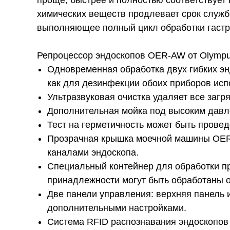
проще, быстрее и полностью соответствует
химических веществ продлевает срок служб
выполняющее полный цикл обработки гастро
Репроцессор эндоскопов OER-AW от Olympus
Одновременная обработка двух гибких энд
как для дезинфекции обоих приборов исп
Ультразвуковая очистка удаляет все загр
Дополнительная мойка под высоким давле
Тест на герметичность может быть проведе
Прозрачная крышка моечной машины OER-
каналами эндоскопа.
Специальный контейнер для обработки пр
принадлежности могут быть обработаны 
Две панели управления: верхняя панель
дополнительными настройками.
Система RFID распознавания эндоскопов