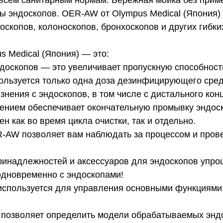
 всем санитарным нормам. Бережная мойка без прим
ы эндоскопов. OER-AW от Olympus Medical (Япония)
скопов, колоноскопов, бронхоскопов и других гибки
 Medical (Япония) — это:
оскопов — это увеличивает пропускную способность 
ользуется только одна доза дезинфицирующего средс
язнения с эндоскопов, в том числе с дистального ко
нием обеспечивает окончательную промывку эндоско
н как во время цикла очистки, так и отдельно.
AW позволяет вам наблюдать за процессом и прове
инадлежностей и аксессуаров для эндоскопов упрощ
одновременно с эндоскопами!
 используется для управления основными функциями
 позволяет определить модели обрабатываемых энд