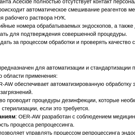
нта Acecide полностью отсутствует контакт персона
происходит автоматическое смешивание реагентов м
я рабочего раствора НУК.
ийные номера обрабатываемых эндоскопов, а также
чать для подтверждения совершенной процедуры.
ать за процессом обработки и проверять качество 
редназначен для автоматизации и стандартизации п
о области применения:
R-AW обеспечивает автоматизированную обработку эн
 загрязнений.
тво проводит процедуры дезинфекции, которые нео
 стерилизации, если это требуется.
ваниям
: OER-AW разработан с соблюдением медицинс
сть процесса репроцессинга.
 позволяет управлять процессом репроцессинга энд