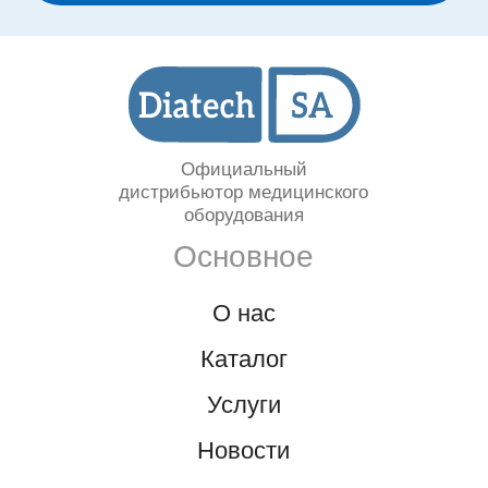
Сервисный номер:
+998(90)350-03-38
Номер отдела продаж:
+998(95)302-00-08
Политика
конфиденциальности
Представительство «Diatech S.A.» © 2008 - 2023.
Сайт носит информационный характер и не
является публичной офертой
Разработка и продвижение в Future-group