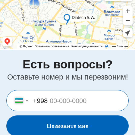
Фотогалерея
Партнеры
Команда
Бренды
Карьера
Адрес
Узбекистан, Ташкент, Шайхантахурский
район, Лабзак (Ц-13) ж/м, ул.
Зульфияхоним, 18, 100128
Почта
info.uz@diatech-sa.com
Телефон
Офисный номер:
+998(78)140-18-68