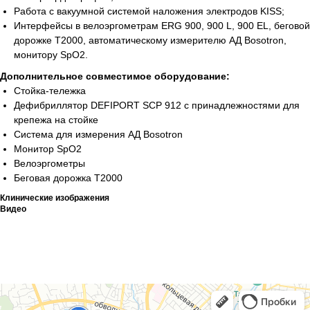
Работа с вакуумной системой наложения электродов KISS;
Интерфейсы в велоэргометрам ERG 900, 900 L, 900 EL, беговой
дорожке Т2000, автоматическому измерителю АД Bosotron,
монитору SpO2.
Дополнительное совместимое оборудование:
Официальный
дистрибьютор медицинского
Стойка-тележка
оборудования
Дефибриллятор DEFIPORT SCP 912 с принадлежностями для
Основное
крепежа на стойке
Система для измерения АД Bosotron
О нас
Монитор SpO2
Каталог
Велоэргометры
Беговая дорожка Т2000
Услуги
Клинические изображения
Новости
Видео
Cтатьи
Контакты
Информация
Для клиента