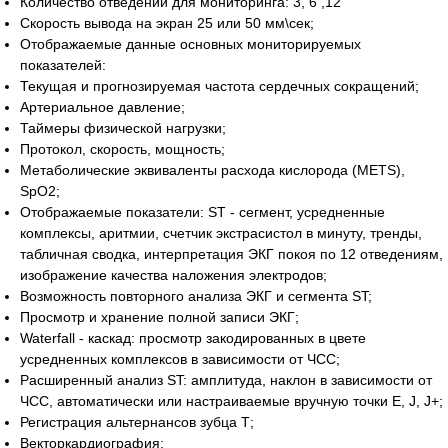
Количество отведений для мониторинга: 3, 6 ,12
Скорость вывода на экран 25 или 50 мм\сек;
Отображаемые данные основных мониторируемых
показателей:
Текущая и прогнозируемая частота сердечных сокращений;
Артериальное давление;
Таймеры физической нагрузки;
Протокол, скорость, мощность;
Метаболические эквиваленты расхода кислорода (METS),
SpO2;
Отображаемые показатели: ST - сегмент, усредненные
комплексы, аритмии, счетчик экстрасистол в минуту, тренды,
табличная сводка, интерпретация ЭКГ покоя по 12 отведениям,
Есть вопросы?
изображение качества наложения электродов;
Возможность повторного анализа ЭКГ и сегмента ST;
Оставьте номер и мы перезвоним!
Просмотр и хранение полной записи ЭКГ;
Waterfall - каскад: просмотр закодированных в цвете
усредненных комплексов в зависимости от ЧСС;
+998
Расширенный анализ ST: амплитуда, наклон в зависимости от
ЧСС, автоматически или настраиваемые вручную точки E, J, J+;
Регистрация альтернансов зубца Т;
Позвоните мне
Векторкардиография;