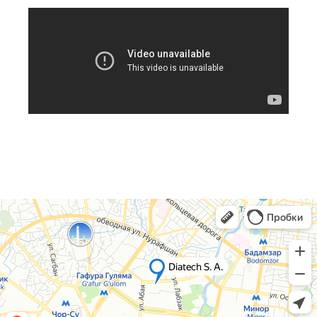
Партнеры
Команда
Бренды
Карьера
Адрес
Узбекистан, Ташкент, Шайхантахурский
район, Лабзак (Ц-13) ж/м, ул.
Зульфияхоним, 18, 100128
Почта
info.uz@diatech-sa.com
Телефон
Офисный номер:
+998(78)140-18-68
Сервисный номер:
+998(90)350-03-38