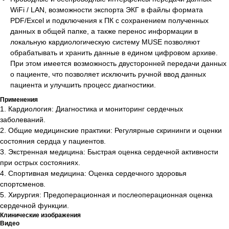
WiFi / LAN, возможности экспорта ЭКГ в файлы формата
PDF/Excel и подключения к ПК с сохранением полученных
данных в общей папке, а также перенос информации в
локальную кардиологическую систему MUSE позволяют
Официальный
дистрибьютор медицинского
обрабатывать и хранить данные в едином цифровом архиве.
оборудования
При этом имеется возможность двусторонней передачи данных
Основное
о пациенте, что позволяет исключить ручной ввод данных
пациента и улучшить процесс диагностики.
О нас
Применения
Каталог
1. Кардиология: Диагностика и мониторинг сердечных
заболеваний.
Услуги
2. Общие медицинские практики: Регулярные скрининги и оценки
Новости
состояния сердца у пациентов.
Cтатьи
3. Экстренная медицина: Быстрая оценка сердечной активности
при острых состояниях.
Контакты
4. Спортивная медицина: Оценка сердечного здоровья
спортсменов.
Информация
5. Хирургия: Предоперационная и послеоперационная оценка
сердечной функции.
Для клиента
Клинические изображения
Фотогалерея
Видео