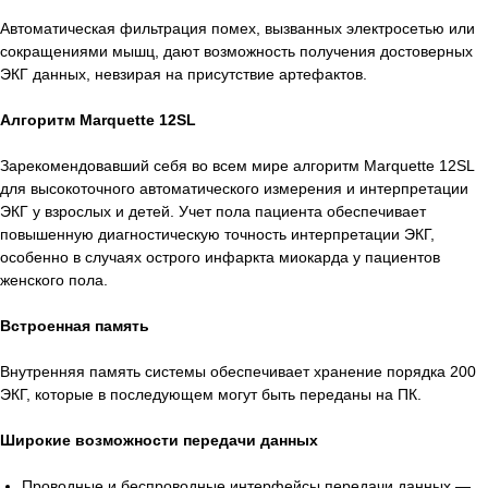
Автоматическая фильтрация помех, вызванных электросетью или
сокращениями мышц, дают возможность получения достоверных
ЭКГ данных, невзирая на присутствие артефактов.
Алгоритм Marquette 12SL
Зарекомендовавший себя во всем мире алгоритм Marquette 12SL
для высокоточного автоматического измерения и интерпретации
ЭКГ у взрослых и детей. Учет пола пациента обеспечивает
повышенную диагностическую точность интерпретации ЭКГ,
особенно в случаях острого инфаркта миокарда у пациентов
Есть вопросы?
женского пола.
Оставьте номер и мы перезвоним!
Встроенная память
+998
Внутренняя память системы обеспечивает хранение порядка 200
ЭКГ, которые в последующем могут быть переданы на ПК.
Позвоните мне
Широкие возможности передачи данных
Проводные и беспроводные интерфейсы передачи данных —